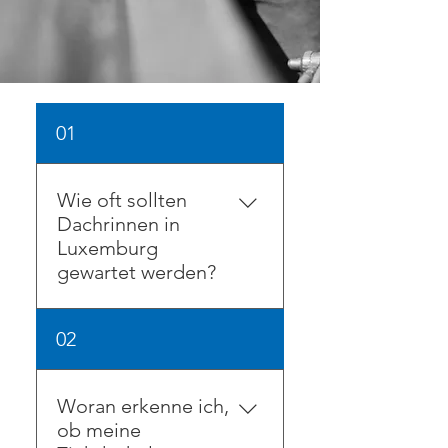
01
Wie oft sollten
Dachrinnen in
Luxemburg
gewartet werden?
In Luxemburg empfehlen wir
02
, Ihre Dachrinnen
mindestens zweimal jährlich
zu überprüfen und zu
Woran erkenne ich,
reinigen : im Frühjahr nach
ob meine
dem Winter und im