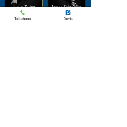
Jason Traber
James Schroeder
(+352) 691 277 777
(+352) 621 417 467
Téléphone
Devis
JT Traber & Schroeder ist ein
Dachdeckerunternehmen in Luxemburg,
das sich auf Dachdeckerei,
Dachstuhlarbeiten, Zinkarbeiten, Isolierung
und Dachreparatur spezialisiert hat.
102, Arlon Road
L-8210 Mamer
contact@jschroeder.l
u
Montag bis Samstag:
7:30 Uhr bis 20:30 Uhr
(nach Vereinbarung)