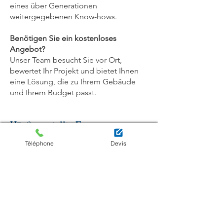
eines über Generationen
weitergegebenen Know-hows.
Benötigen Sie ein kostenloses
Angebot?
Unser Team besucht Sie vor Ort,
bewertet Ihr Projekt und bietet Ihnen
eine Lösung, die zu Ihrem Gebäude
und Ihrem Budget passt.
Häufig gestellte Fragen zu
Dacharbeiten
Téléphone
Devis
Wie hoch sind die Kosten für
Dacharbeiten in Luxemburg?
Die Kosten hängen von der Art der
Arbeiten ab (punktuelle Reparatur,
Benötigt man in Luxemburg