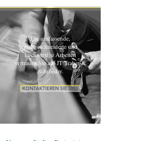
Für umfassende,
maßgeschneiderte und
hochwertige Arbeiten
vertrauen Sie auf JT Traber &
Schroeder.
KONTAKTIEREN SIE UNS